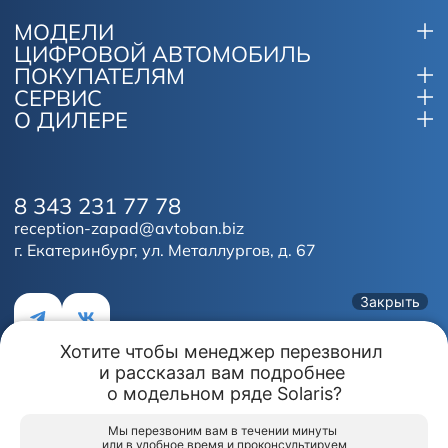
МОДЕЛИ
ЦИФРОВОЙ АВТОМОБИЛЬ
ПОКУПАТЕЛЯМ
СЕРВИС
О ДИЛЕРЕ
8 343 231 77 78
reception-zapad@avtoban.biz
г. Екатеринбург, ул. Металлургов, д. 67
Закрыть
Хотите чтобы менеджер перезвонил 

и рассказал вам подробнее 

Обмен авто
Акции
Заказать
Меню
о модельном ряде Solaris?
Этот сайт
использует файлы куки (cookies) для хранения
Акции и Спецпредложения
данных.
Продолжая использование сайта, вы даёте согласие на
работу с этими файлами.
Мы перезвоним вам в течении минуты 

SOLARIS АВТОБАН
SOLARIS АВТОБАН
или в удобное время и проконсультируем